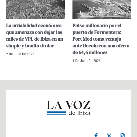
La inviabilidad económica
Pulso millonario por el
que amenaza con dejar las
puerto de Formentera:
miles de VPL de Ibiza en un
Port Med toma ventaja
simple y bonito titular
ante Decoin con una oferta
de 64,6 millones
2 De Julio De 2026
1 De Julio De 2026
F
X
I