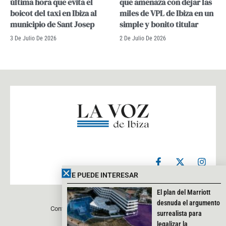
última hora que evita el
que amenaza con dejar las
boicot del taxi en Ibiza al
miles de VPL de Ibiza en un
municipio de Sant Josep
simple y bonito titular
3 De Julio De 2026
2 De Julio De 2026
F
X
I
a
-
n
c
t
s
TE PUEDE INTERESAR
e
w
t
b
i
a
El plan del Marriott
o
t
g
desnuda el argumento
Contacto
Aviso legal
Política de privacidad
o
t
r
surrealista para
k
e
a
legalizar la