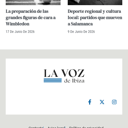
La preparación de las
Deporte regional y cultura
grandes figuras de cara a
local: partidos que mueven
Wimbledon
a Salamanca
17 De Junio De 2026
9 De Junio De 2026
F
X
I
a
-
n
c
t
s
e
w
t
b
i
a
o
t
g