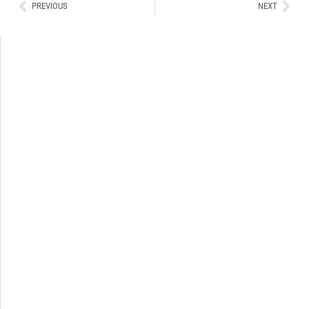
Ant
Sig
PREVIOUS
NEXT