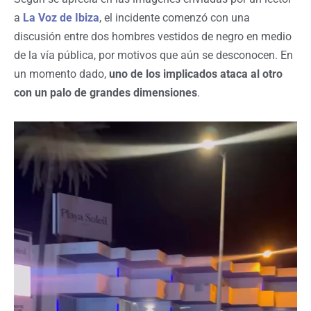
a
La Voz de Ibiza
, el incidente comenzó con una
discusión entre dos hombres vestidos de negro en medio
de la vía pública, por motivos que aún se desconocen. En
un momento dado,
uno de los implicados ataca al otro
con un palo de grandes dimensiones
.
Reproductor
de
vídeo