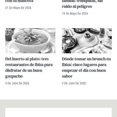
con tu mascota
familia: tranquilas, sin
ruido ni peligros
21 De Mayo De 2026
19 De Mayo De 2026
Del huerto al plato: tres
Dónde tomar un brunch en
restaurantes de Ibiza para
Ibiza: cinco lugares para
disfrutar de un buen
empezar el día con buen
gazpacho
sabor
5 De Julio De 2026
3 De Julio De 2026