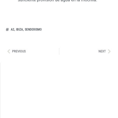
,
,
A2
IBIZA
SENDERISMO
Ant
Sig
PREVIOUS
NEXT