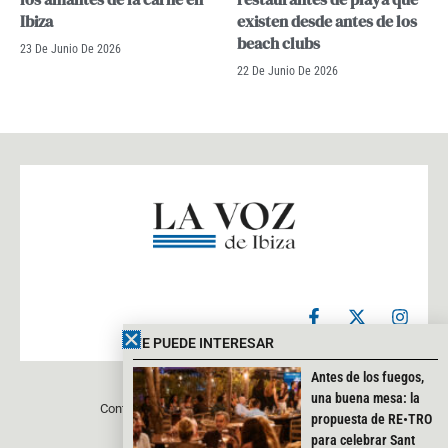
Ibiza
existen desde antes de los
beach clubs
23 De Junio De 2026
22 De Junio De 2026
F
X
I
a
-
n
c
t
s
TE PUEDE INTERESAR
e
w
t
b
i
a
Antes de los fuegos,
o
t
g
una buena mesa: la
Contacto
Aviso legal
Política de privacidad
o
t
r
propuesta de RE•TRO
k
e
a
para celebrar Sant