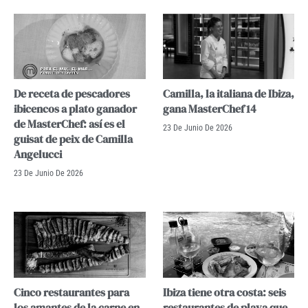
De receta de pescadores
Camilla, la italiana de Ibiza,
ibicencos a plato ganador
gana MasterChef 14
de MasterChef: así es el
23 De Junio De 2026
guisat de peix de Camilla
Angelucci
23 De Junio De 2026
Cinco restaurantes para
Ibiza tiene otra costa: seis
los amantes de la carne en
restaurantes de playa que