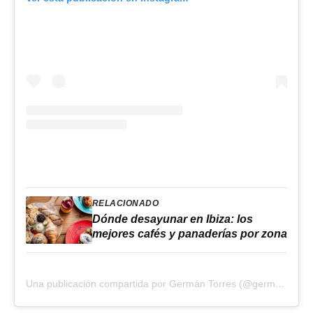
RELACIONADO
Dónde desayunar en Ibiza: los
mejores cafés y panaderías por zona
Una publicación compartida por Germán Torres (@germantorres.pan)