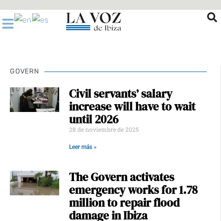
Ir
al
contenido
GOVERN
Civil servants’ salary
increase will have to wait
until 2026
28 de noviembre de 2025
Leer más »
The Govern activates
emergency works for 1.78
million to repair flood
damage in Ibiza