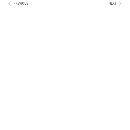
Ant
Sig
PREVIOUS
NEXT