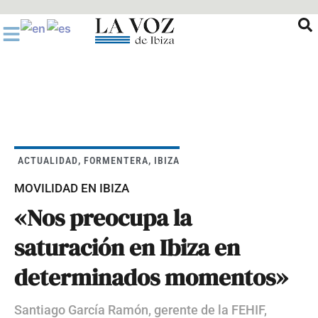
Ir
al
contenido
ACTUALIDAD
,
FORMENTERA
,
IBIZA
MOVILIDAD EN IBIZA
«Nos preocupa la
saturación en Ibiza en
determinados momentos»
Santiago García Ramón, gerente de la FEHIF,