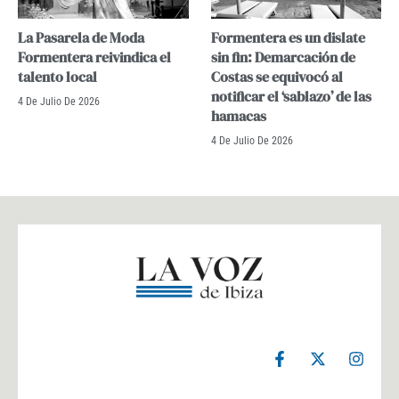
La Pasarela de Moda
Formentera es un dislate
Formentera reivindica el
sin fin: Demarcación de
talento local
Costas se equivocó al
notificar el ‘sablazo’ de las
4 De Julio De 2026
hamacas
4 De Julio De 2026
F
X
I
a
-
n
c
t
s
e
w
t