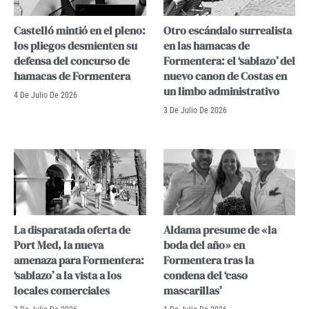
Castelló mintió en el pleno:
Otro escándalo surrealista
los pliegos desmienten su
en las hamacas de
defensa del concurso de
Formentera: el ‘sablazo’ del
hamacas de Formentera
nuevo canon de Costas en
un limbo administrativo
4 De Julio De 2026
3 De Julio De 2026
La disparatada oferta de
Aldama presume de «la
Port Med, la nueva
boda del año» en
amenaza para Formentera:
Formentera tras la
‘sablazo’ a la vista a los
condena del ‘caso
locales comerciales
mascarillas’