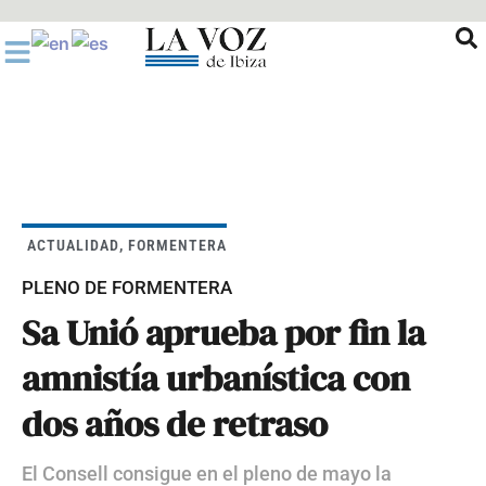
Ir
al
contenido
ACTUALIDAD
,
FORMENTERA
PLENO DE FORMENTERA
Sa Unió aprueba por fin la
amnistía urbanística con
dos años de retraso
El Consell consigue en el pleno de mayo la