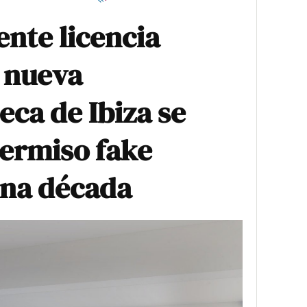
nte licencia
a nueva
ca de Ibiza se
permiso fake
una década