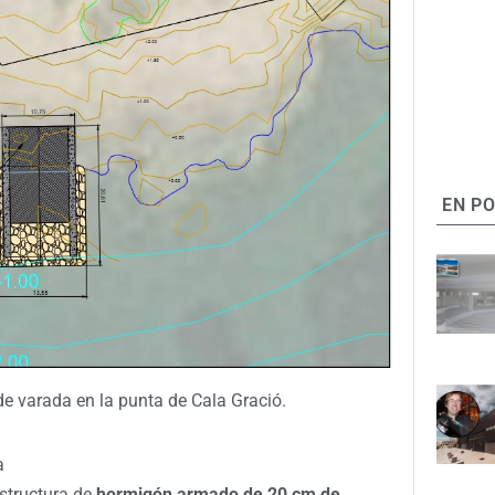
EN P
e varada en la punta de Cala Gració.
a
estructura de
hormigón armado de 20 cm de