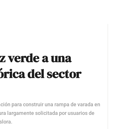
z verde a una
rica del sector
ación para construir una rampa de varada en
tura largamente solicitada por usuarios de
lora.