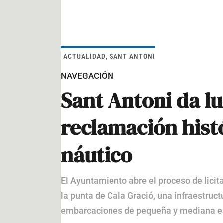
ACTUALIDAD
,
SANT ANTONI
NAVEGACIÓN
Sant Antoni da lu
reclamación histó
náutico
El Ayuntamiento abre el proceso de licit
la punta de Cala Gració, una infraestruc
embarcaciones de pequeña y mediana es