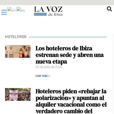
Ir
al
contenido
HOTELEROS
Los hoteleros de Ibiza
estrenan sede y abren una
nueva etapa
29 de julio de 2026
Leer más »
Hoteleros piden «rebajar la
polarización» y apuntan al
alquiler vacacional como el
verdadero cambio del