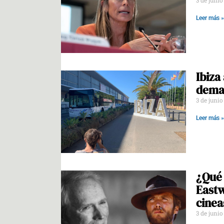
3 de juni
Leer más »
Ibiza
deman
3 de juni
Leer más »
¿Qué 
Eastw
cinea
3 de juni