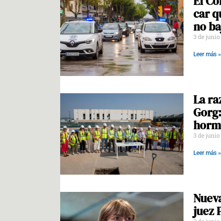
El Co
car q
no ba
3 de juni
Leer más »
La ra
Gorg:
hormi
3 de juni
Leer más »
Nueva
juez 