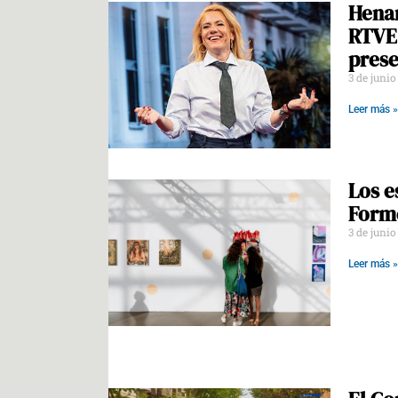
Henar
RTVE:
pres
3 de juni
Leer más »
Los e
Forme
3 de juni
Leer más »