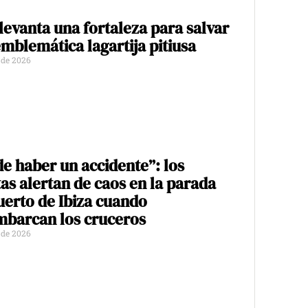
 levanta una fortaleza para salvar
emblemática lagartija pitiusa
o de 2026
e haber un accidente”: los
tas alertan de caos en la parada
uerto de Ibiza cuando
barcan los cruceros
o de 2026