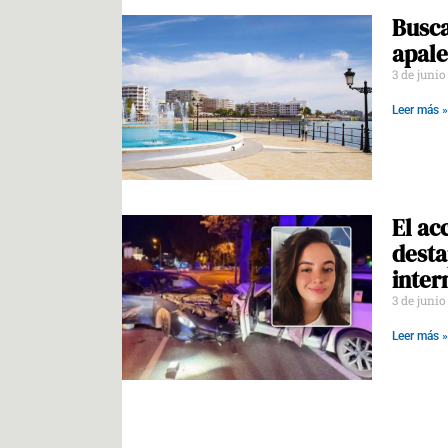
Busca
apale
3 de juni
Leer más »
El ac
desta
inter
3 de juni
Leer más »