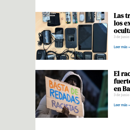
Las t
los e
ocult
3 de juni
Leer más »
El ra
fuert
en Ba
3 de juni
Leer más »