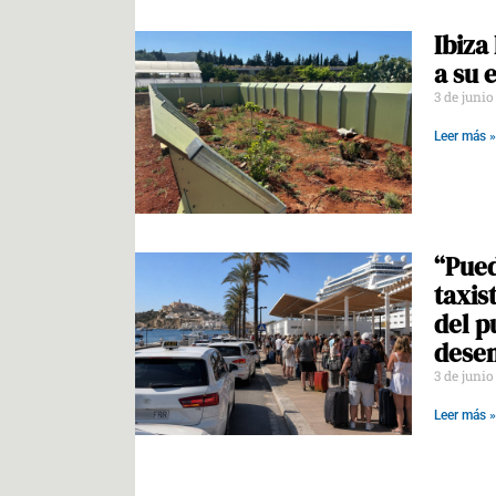
Ibiza
a su 
3 de juni
Leer más »
“Pued
taxis
del p
desem
3 de juni
Leer más »