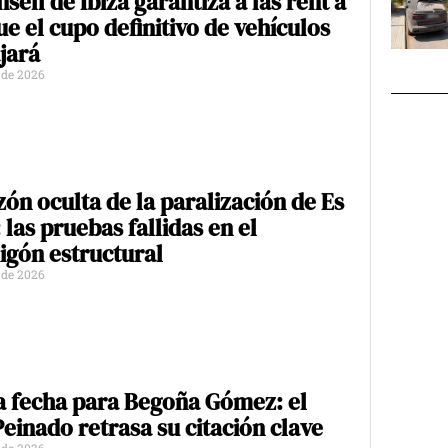
nsell de Ibiza garantiza a las rent a
ue el cupo definitivo de vehículos
jará
o de 2026
zón oculta de la paralización de Es
 las pruebas fallidas en el
gón estructural
o de 2026
 fecha para Begoña Gómez: el
Peinado retrasa su citación clave