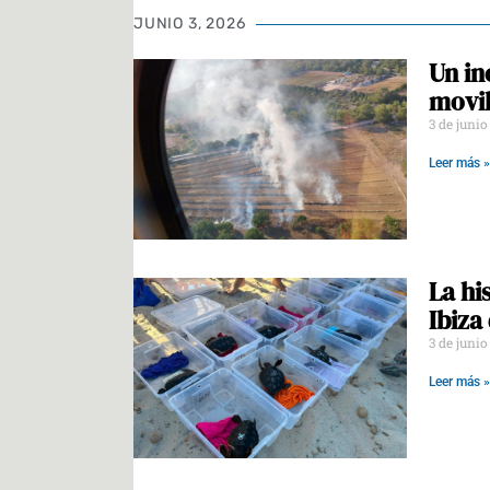
JUNIO 3, 2026
Un in
movil
3 de juni
Leer más »
La hi
Ibiza
3 de juni
Leer más »