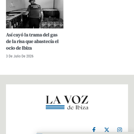
Así cayó la trama del gas
de la risa que abastecía el
ocio de Ibiza
3 De Julio De 2026
F
X
I
a
-
n