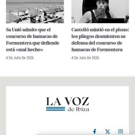
Sa Unió admite que el
Castelló mintió en el pleno:
concurso de hamacas de
los pliegos desmienten su
Formentera que defiende
defensa del concurso de
está «mal hecho»
hamacas de Formentera
4 De Julio De 2026
4 De Julio De 2026
F
X
I
a
-
n