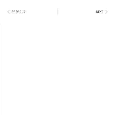
Ant
Sig
PREVIOUS
NEXT