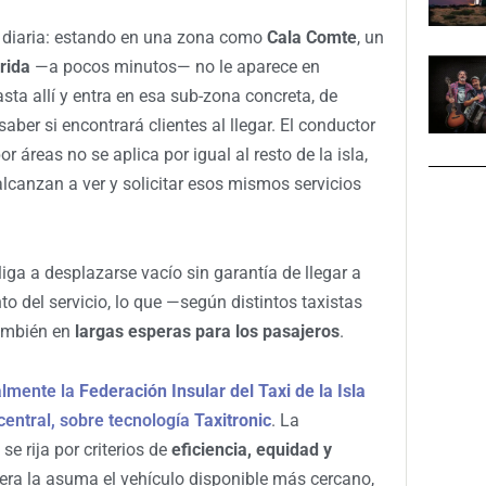
va diaria: estando en una zona como
Cala Comte
, un
rida
—a pocos minutos— no le aparece en
sta allí y entra en esa sub-zona concreta, de
aber si encontrará clientes al llegar. El conductor
 áreas no se aplica por igual al resto de la isla,
alcanzan a ver y solicitar esos mismos servicios
liga a desplazarse vacío sin garantía de llegar a
nto del servicio, lo que —según distintos taxistas
ambién en
largas esperas para los pasajeros
.
almente la
Federación Insular del Taxi de la Isla
central, sobre tecnología
Taxitronic
. La
se rija por criterios de
eficiencia, equidad y
rera la asuma el vehículo disponible más cercano,