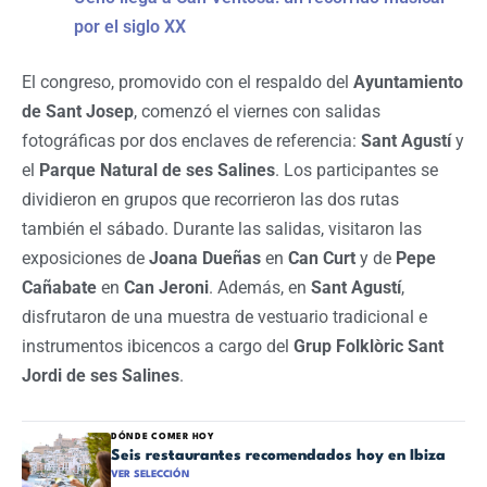
por el siglo XX
El congreso, promovido con el respaldo del
Ayuntamiento
de Sant Josep
, comenzó el viernes con salidas
fotográficas por dos enclaves de referencia:
Sant Agustí
y
el
Parque Natural de ses Salines
. Los participantes se
dividieron en grupos que recorrieron las dos rutas
también el sábado. Durante las salidas, visitaron las
exposiciones de
Joana Dueñas
en
Can Curt
y de
Pepe
Cañabate
en
Can Jeroni
. Además, en
Sant Agustí
,
disfrutaron de una muestra de vestuario tradicional e
instrumentos ibicencos a cargo del
Grup Folklòric Sant
Jordi de ses Salines
.
DÓNDE COMER HOY
Seis restaurantes recomendados hoy en Ibiza
VER SELECCIÓN