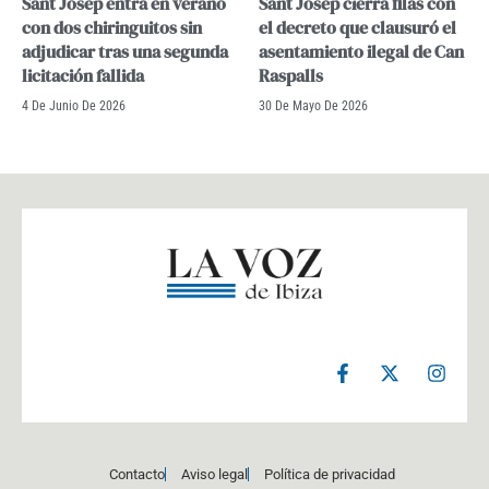
Sant Josep entra en verano
Sant Josep cierra filas con
con dos chiringuitos sin
el decreto que clausuró el
adjudicar tras una segunda
asentamiento ilegal de Can
licitación fallida
Raspalls
4 De Junio De 2026
30 De Mayo De 2026
F
X
I
a
-
n
c
t
s
e
w
t
b
i
a
o
t
g
Contacto
Aviso legal
Política de privacidad
o
t
r