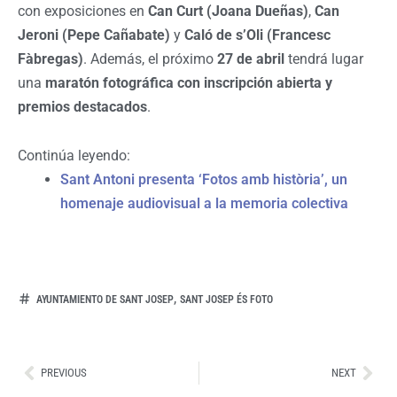
con exposiciones en
Can Curt (Joana Dueñas)
,
Can
Jeroni (Pepe Cañabate)
y
Caló de s’Oli (Francesc
Fàbregas)
. Además, el próximo
27 de abril
tendrá lugar
una
maratón fotográfica con inscripción abierta y
premios destacados
.
Continúa leyendo:
Sant Antoni presenta ‘Fotos amb història’, un
homenaje audiovisual a la memoria colectiva
,
AYUNTAMIENTO DE SANT JOSEP
SANT JOSEP ÉS FOTO
Ant
Sig
PREVIOUS
NEXT