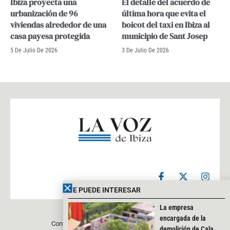
Ibiza proyecta una
El detalle del acuerdo de
urbanización de 96
última hora que evita el
viviendas alrededor de una
boicot del taxi en Ibiza al
casa payesa protegida
municipio de Sant Josep
5 De Julio De 2026
3 De Julio De 2026
F
X
I
a
-
n
c
t
s
TE PUEDE INTERESAR
e
w
t
b
i
a
La empresa
o
t
g
encargada de la
Contacto
Aviso legal
Política de privacidad
o
t
r
demolición de Cala