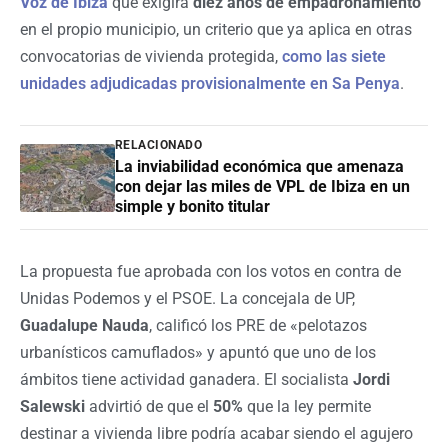
Voz de Ibiza
que exigirá
diez años de empadronamiento
en el propio municipio, un criterio que ya aplica en otras
convocatorias de vivienda protegida,
como las siete
unidades adjudicadas provisionalmente en Sa Penya
.
RELACIONADO
La inviabilidad económica que amenaza
con dejar las miles de VPL de Ibiza en un
simple y bonito titular
La propuesta fue aprobada con los votos en contra de
Unidas Podemos y el PSOE. La concejala de UP,
Guadalupe Nauda
, calificó los PRE de «pelotazos
urbanísticos camuflados» y apuntó que uno de los
ámbitos tiene actividad ganadera. El socialista
Jordi
Salewski
advirtió de que el
50%
que la ley permite
destinar a vivienda libre podría acabar siendo el agujero