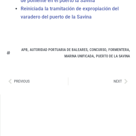
de poniente en el puerto la Savina
Reiniciada la tramitación de expropiación del
varadero del puerto de la Savina
,
,
,
,
APB
AUTORIDAD PORTUARIA DE BALEARES
CONCURSO
FORMENTERA
,
MARINA UNIFICADA
PUERTO DE LA SAVINA
Ant
Sig
PREVIOUS
NEXT