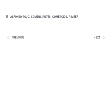
,
,
,
ALFONSO ROJO
COMERCIANTES
COMERCIOS
PIMEEF
Ant
Sig
PREVIOUS
NEXT