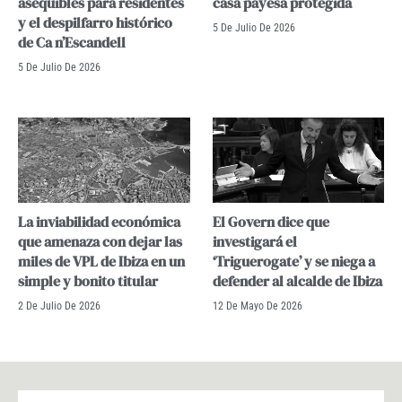
asequibles para residentes
casa payesa protegida
y el despilfarro histórico
5 De Julio De 2026
de Ca n’Escandell
5 De Julio De 2026
La inviabilidad económica
El Govern dice que
que amenaza con dejar las
investigará el
miles de VPL de Ibiza en un
‘Triguerogate’ y se niega a
simple y bonito titular
defender al alcalde de Ibiza
2 De Julio De 2026
12 De Mayo De 2026