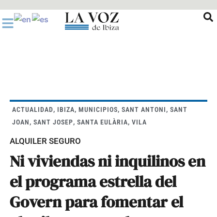
Ir
al
contenido
ACTUALIDAD
,
IBIZA
,
MUNICIPIOS
,
SANT ANTONI
,
SANT
JOAN
,
SANT JOSEP
,
SANTA EULÀRIA
,
VILA
ALQUILER SEGURO
Ni viviendas ni inquilinos en
el programa estrella del
Govern para fomentar el