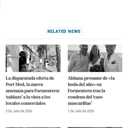
RELATED NEWS
La disparatada oferta de
Aldama presume de «la
Port Med, la nueva
boda del año» en
amenaza para Formentera:
Formentera tras la
‘sablazo’ a la vista a los
condena del ‘caso
locales comerciales
mascarillas’
3 De Julio De 2026
1 De Julio De 2026