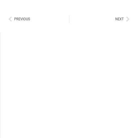
Ant
Sig
PREVIOUS
NEXT